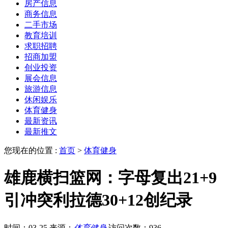
房产信息
商务信息
二手市场
教育培训
求职招聘
招商加盟
创业投资
展会信息
旅游信息
休闲娱乐
体育健身
最新资讯
最新推文
您现在的位置 :
首页
>
体育健身
雄鹿横扫篮网：字母复出21+9
引冲突利拉德30+12创纪录
时间：03-25
来源：
体育健身
访问次数：936