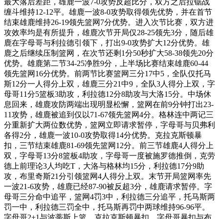
最大落后差距，雄鹿一波7-0攻势反超比分，双方之后拉锯战
缠斗维持12-12平。雄鹿一波8-0攻势取得领先优势，并在首节
结束雄鹿维持26-19领先篮网7分优势。进入次节比赛，双方进
攻效率均是有所提升，雄鹿次节开局仅28-25领先3分，随后雄
鹿在字母哥与利拉德引领下，打出9-0攻势扩大12分优势。雄
鹿之后继续压制篮网，在次节还剩1分50秒扩大58-38领先20分
优势。雄鹿第二节34-25净胜9分，上半场比赛结束雄鹿60-44
领先篮网16分优势。前两节比赛篮网三分17中5，全队仅托马
斯12分一人得分上双，雄鹿三分21中9，全队3人得分上双，字
母哥11分5篮板3助攻，利拉德12分8助攻与大洛15分。中场休
息回来，雄鹿攻防两端出现明显松懈，篮网在前9分钟打出23-
11攻势，雄鹿被追到仅以71-67领先篮网4分。格林连中两记三
分重新扩大两位数优势，篮网立即请求暂停，字母哥与贝弗利
各得2分，雄鹿一波10-0攻势取得14分优势。克拉克斯顿暴
扣，三节结束雄鹿81-69领先篮网12分。前三节雄鹿4人得分上
双，字母哥13分8篮板4助攻，字母哥一度被施罗德推倒，克劳
德上前理论3人均吃T，大洛与格林均15分，利拉德17分9助
攻，布里奇斯21分引领篮网4人得分上双。末节开局篮网率先
一波21-6攻势，雄鹿已经87-90被反超3分，雄鹿请求暂停。字
母哥三分命中追平，篮网4罚3中，利拉德三分追平，托马斯两
罚一中，利拉德三罚全中，托马斯再罚中两球维持96-96平。
字母哥2+1与波蒂斯上篮，克拉克斯顿暴扣，字母哥暴扣与布