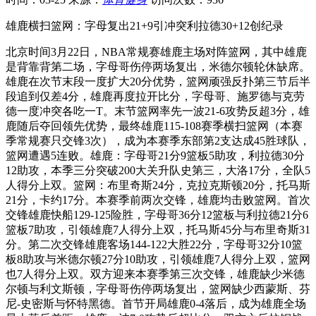
雄鹿横扫篮网：字母复出21+9引冲突利拉德30+12创纪录
北京时间3月22日，NBA常规赛雄鹿主场对阵篮网，其中雄鹿
是背靠背第二场，字母哥伤停两场复出，米德尔顿轮休缺席。
雄鹿在次节末段一度扩大20分优势，篮网顽强反扑第三节后半
段追到仅差4分，雄鹿再度拉开比分，字母哥、施罗德与克劳
德一度冲突各吃一T。末节篮网率先一波21-6攻势反超3分，雄
鹿随后夺回领先优势，最终雄鹿115-108赛季横扫篮网（本赛
季常规赛只交锋3次），成为本赛季东部第2支达成45胜球队，
篮网遭遇5连败。雄鹿：字母哥21分9篮板5助攻，利拉德30分
12助攻，本季三分突破200大关升队史第三，大洛17分，全队5
人得分上双。篮网：布里奇斯24分，克拉克斯顿20分，托马斯
21分，卡约17分。本赛季前两次交锋，雄鹿均击败篮网。首次
交锋雄鹿快船129-125险胜，字母哥36分12篮板与利拉德21分6
篮板7助攻，引领雄鹿7人得分上双，托马斯45分与布里奇斯31
分。第二次交锋雄鹿客场144-122大胜22分，字母哥32分10篮
板8助攻与米德尔顿27分10助攻，引领雄鹿7人得分上双，篮网
也7人得分上双。双方迎来本赛季第三次交锋，雄鹿缺少米德
尔顿与利文斯顿，字母哥伤停两场复出，篮网缺少西蒙斯、芬
尼-史密斯与怀特黑德。首节开局雄鹿0-4落后，成为雄鹿全场