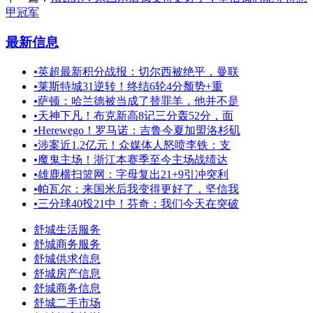
甲冠军
最新信息
•
英超最新积分战报：切尔西被绝平，曼联
•
莱斯特城31逆转！终结6轮4分颓势+重
•
萨顿：哈兰德被当成了替罪羊，他并不是
•
天神下凡！布克新高8记三分轰52分，面
•
Herewego！罗马诺：吉鲁今夏加盟洛杉矶
•
涉案近1.2亿元！众媒体人怒喷李铁：支
•
魔鬼主场！浙江本赛季至今主场战绩达
•
雄鹿横扫篮网：字母复出21+9引冲突利
•
帕瓦尔：来国米后我变得更好了，坚信我
•
三分球40投21中！芬奇：我们今天在突破
舒城生活服务
舒城商务服务
舒城供求信息
舒城房产信息
舒城商务信息
舒城二手市场