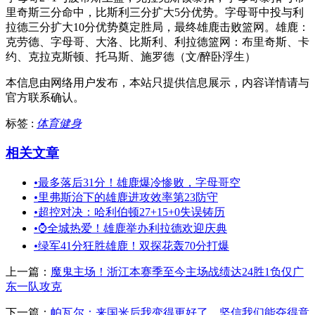
里奇斯三分命中，比斯利三分扩大5分优势。字母哥中投与利
拉德三分扩大10分优势奠定胜局，最终雄鹿击败篮网。雄鹿：
克劳德、字母哥、大洛、比斯利、利拉德篮网：布里奇斯、卡
约、克拉克斯顿、托马斯、施罗德（文/醉卧浮生）
本信息由网络用户发布，
本站只提供信息展示，内容详情请与
官方联系确认。
标签 :
体育健身
相关文章
•
最多落后31分！雄鹿爆冷惨败，字母哥空
•
里弗斯治下的雄鹿进攻效率第23防守
•
超控对决：哈利伯顿27+15+0失误铸历
•
⌚全城热爱！雄鹿举办利拉德欢迎庆典
•
绿军41分狂胜雄鹿！双探花轰70分打爆
上一篇：
魔鬼主场！浙江本赛季至今主场战绩达24胜1负仅广
东一队攻克
下一篇：
帕瓦尔：来国米后我变得更好了，坚信我们能夺得意