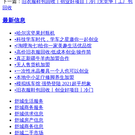
下一篇：
旧衣服鞋包回收丨创业好项目丨冷门无竞争丨工厂包
回收
最新信息
•
哈尔滨坚果封瓶机
•
科技学车时代，学车之星邀你一起创业
•
[淘哩淘七]给你一家美趣生活优品馆
•
高价旧衣服回收/低成本创业/操作简
•
真正新疆牛羊肉加盟合作
•
无人售货机加盟
•
一次性水晶餐具一个人也可以创业
•
本地中小足疗修脚养生加盟
•
模拟练车馆 强势登陆 2021超乎想象
•
旧衣服鞋包回收丨创业好项目丨冷门
舒城生活服务
舒城商务服务
舒城供求信息
舒城房产信息
舒城商务信息
舒城二手市场