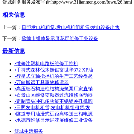
舒城商务服务发布平台:http://www.31lianmeng.com/fuwu/26.html
相关信息
上一篇：
日照发电机租赁,发电机机组租赁/发电设备出售
下一篇：
承德市维修显示屏花屏维修工业设备
最新信息
•
维修注塑机电路板维修工控机
•
手持式森林伐木链锯富世华372 XP油
•
行星式立轴搅拌机的生产工艺经得起
•
万向搬运工具重物移运器
•
高压细石构造柱结构浇筑泵厂家直销
•
石景山区维修变频器过流维修驱动器
•
定制管头冲孔多功能不锈钢冲孔机圆
•
日照发电机租赁,发电机机组租赁/发
•
隧道专用油浸式远距离输送三相电源
•
承德市维修显示屏花屏维修工业设备
舒城生活服务