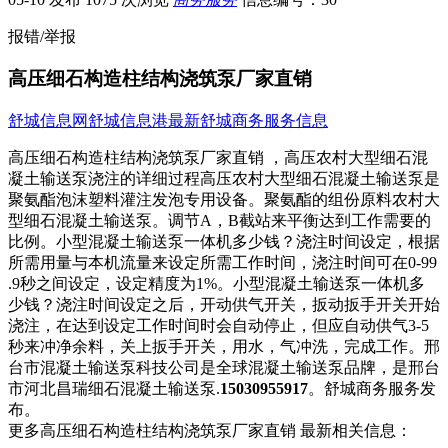
报错/举报
高压细石构造柱结构浇筑泵厂家直销
舒城信息网
舒城信息港
最新舒城商务服务信息
高压细石构造柱结构浇筑泵厂家直销 ，高压农村大型细石混
凝土输送泵浇注的详细过程高压农村​‌‌大型细石混凝土输送泵是
聚氨酯泡沫塑料灌注发泡专用设备。聚氨酯的组份原料农村大
型细石混凝土输送泵。调节A，B截站来平衡达到工作需要的
比例。小型混凝土输送泵一体机多少钱？浇注时间设定，根据
所需用量与本机流量来设定所需工作时间，浇注时间可在0-99
.9秒之间设定，设定精度为1%。小型混凝土输送泵一体机多
少钱？浇注时间设定之后，开动供气开关，扳动扳手开关开始
浇注，在达到设定工作时间时会自动停止，但应自动供气3-5
秒来冲净余料，关上扳手开关，用水，气冲洗，完成工作。邢
台市混凝土输送泵科技公司是全球混凝土输送泵品牌，是邢台
市河北昌瑞细石混凝土输送泵.
15030955917
。舒城商务服务发
布。
更多高压细石构造柱结构浇筑泵厂家直销 最新相关信息：