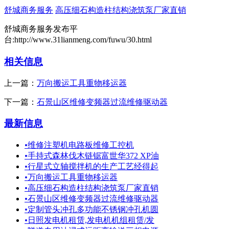
舒城商务服务
高压细石构造柱结构浇筑泵厂家直销
舒城商务服务发布平
台:http://www.31lianmeng.com/fuwu/30.html
相关信息
上一篇：
万向搬运工具重物移运器
下一篇：
石景山区维修变频器过流维修驱动器
最新信息
•
维修注塑机电路板维修工控机
•
手持式森林伐木链锯富世华372 XP油
•
行星式立轴搅拌机的生产工艺经得起
•
万向搬运工具重物移运器
•
高压细石构造柱结构浇筑泵厂家直销
•
石景山区维修变频器过流维修驱动器
•
定制管头冲孔多功能不锈钢冲孔机圆
•
日照发电机租赁,发电机机组租赁/发