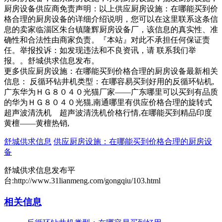
厨房设备供应商免责声明：以上供应厨房设施：在哪能买到价
格合理的厨房设备的详细介绍说明，您可以在这里联系这条信
息的卖家临淄区朱台镇隆辉厨房设备厂，该信息的真实性、准
确性和合法性由商家负责。『本站』对此不承担任何保证责
任。举报投诉：如发现违法和不良资讯，请 联系我们举
报。。舒城供求信息发布。
更多供应厨房设施：在哪能买到价格合理的厨房设备最新相关
信息： 反循环钻井机类型：在哪容易买到好用的反循环钻机,
广东华为ＨＧ８０４０光猫厂家——广东哪里可以买到有品质
的华为ＨＧ８０４０光猫,南通哪里有供应价格合理的旋转式
超声波清洗机 超声波清洗机价格行情,在哪能买到精品印度
黄檀——黄檀热销,
舒城供求信息
供应厨房设施：在哪能买到价格合理的厨房设
备
舒城供求信息发布平
台:http://www.31lianmeng.com/gongqiu/103.html
相关信息