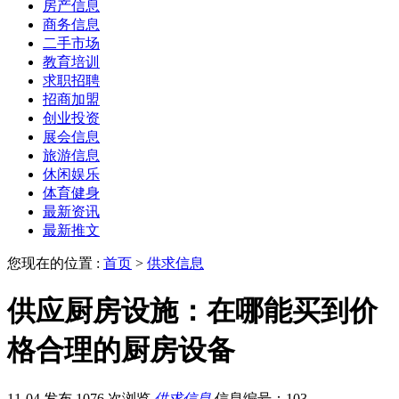
房产信息
商务信息
二手市场
教育培训
求职招聘
招商加盟
创业投资
展会信息
旅游信息
休闲娱乐
体育健身
最新资讯
最新推文
您现在的位置 :
首页
>
供求信息
供应厨房设施：在哪能买到价
格合理的厨房设备
11-04 发布
1076 次浏览
供求信息
信息编号：103