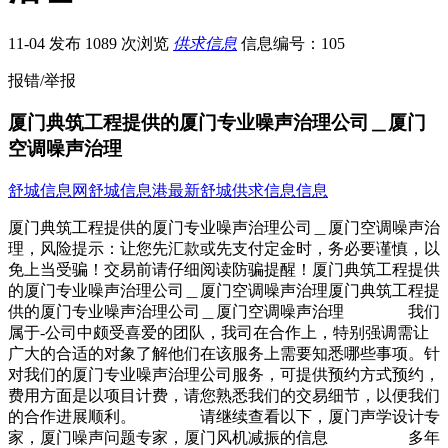
11-04 发布
1089 次浏览
供求信息
信息编号：105
报错/举报
厦门典筑工程提供的厦门专业噪声治理公司＿厦门
空调噪声治理
舒城信息网
舒城信息港
最新舒城供求信息信息
厦门典筑工程提供的厦门专业噪声治理公司＿厦门空调噪声治
理，风险提示：让您先汇款或先支付定金时，务必要谨慎，以
免上当受骗！交易前请仔细阅读防骗提醒！厦门典筑工程提供
的厦门专业噪声治理公司＿厦门空调噪声治理厦门典筑工程提
供的厦门专业噪声治理公司＿厦门空调噪声治理 我们
属于-公司中颇受喜爱的团队，我司在合作上，特别强调需让
广大的合适的对象了解他们在该服务上需要知悉哪些事项。针
对我们的厦门专业噪声治理公司服务，可提供预约方式预约，
费用方面是以项目计费，请您熟悉我们的交易细节，以便我们
的合作进展顺利。 请继续查看以下，厦门声学设计专
家，厦门噪声问题专家，厦门风机减振的信息 多年