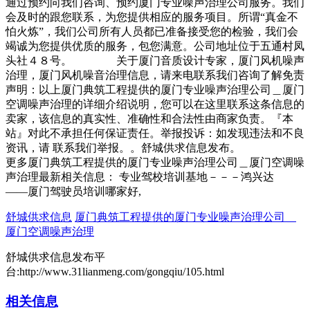
通过预约向我们咨询、预约厦门专业噪声治理公司服务。我们
会及时的跟您联系，为您提供相应的服务项目。所谓“真金不
怕火炼”，我们公司所有人员都已准备接受您的检验，我们会
竭诚为您提供优质的服务，包您满意。公司地址位于五通村凤
头社４８号。 关于厦门音质设计专家，厦门风机噪声
治理，厦门风机噪音治理信息，请来电联系我们咨询了解免责
声明：以上厦门典筑工程提供的厦门专业噪声治理公司＿厦门
空调噪声治理的详细介绍说明，您可以在这里联系这条信息的
卖家，该信息的真实性、准确性和合法性由商家负责。『本
站』对此不承担任何保证责任。举报投诉：如发现违法和不良
资讯，请 联系我们举报。。舒城供求信息发布。
更多厦门典筑工程提供的厦门专业噪声治理公司＿厦门空调噪
声治理最新相关信息： 专业驾校培训基地－－－鸿兴达
——厦门驾驶员培训哪家好,
舒城供求信息
厦门典筑工程提供的厦门专业噪声治理公司＿
厦门空调噪声治理
舒城供求信息发布平
台:http://www.31lianmeng.com/gongqiu/105.html
相关信息