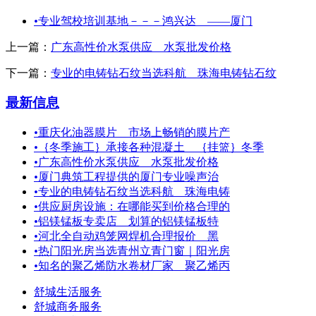
•
专业驾校培训基地－－－鸿兴达 ——厦门
上一篇：
广东高性价水泵供应 水泵批发价格
下一篇：
专业的电铸钻石纹当选科航＿珠海电铸钻石纹
最新信息
•
重庆化油器膜片＿市场上畅销的膜片产
•
｛冬季施工｝承接各种混凝土 ｛挂篮｝冬季
•
广东高性价水泵供应 水泵批发价格
•
厦门典筑工程提供的厦门专业噪声治
•
专业的电铸钻石纹当选科航＿珠海电铸
•
供应厨房设施：在哪能买到价格合理的
•
铝镁锰板专卖店 划算的铝镁锰板特
•
河北全自动鸡笼网焊机合理报价 黑
•
热门阳光房当选青州立青门窗｜阳光房
•
知名的聚乙烯防水卷材厂家＿聚乙烯丙
舒城生活服务
舒城商务服务