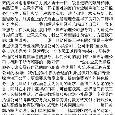
来的风风雨雨磨砺了万居人勇于开拓、锐意进取的献身精神。
实践证明，在竞争严峻、开拓困难的厦门专业噪声治理公司服
务行业中，厦门典筑工程脚踏实地、艰苦创业、求实务新，以
至诚致信、服务至上的优秀企业管理理念赢得了良好的口碑和
社会声誉。 我们经过多年经验总结出了自己的一套专
业服务，在我司提供厦门专业噪声治理公司服务前，为避免合
作期间出现一些意见分歧，我公司希望能提前告知，方便我司
做出相关调整。 厦门典筑环保工程有限公司是一家主
要提供厦门专业噪声治理公司的-类公司，公司秉持“至诚服
务，追求完美”的经营理念，全体员工以顾客为核心，坚持为
合适的对象提供满意的服务。我们公司的厦门专业噪声治理公
司，得到了所有顾客的一致好评。 “全心全意为顾客
服务，忠实履行自己的职业职责”作为厦门典筑环保工程有限
公司的-标准，我们提倡不仅为合适的对象提供好的厦门专业
噪声治理公司，更需要从角度出发，提供免费咨询的特色服
务。厦门典筑工程以满意度为公司的追求，赢得广大新老的赞
赏，同时在本行中赢得好口碑，可信度极高。选择厦门典筑工
程，选择好生活。产品参数增值服务赠送小礼品厦门专业噪声
治理公司品牌典筑劳务类别有偿劳务付款方式支付；转账公司
级别高级价格商议预约方式预约服务周期全年 厦门冷
却塔噪声治理，厦门风机降噪 福建地区的合适的对象可