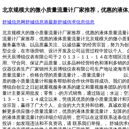
北京规模大的微小质量流量计厂家推荐，优惠的液体
舒城信息网
舒城信息港
最新舒城供求信息信息
北京规模大的微小质量流量计厂家推荐，优惠的液体质量流量
流量计厂家推荐，优惠的液体质量流量计北京规模大的微小质
服务赢市场、以品质赢关注、以诚信赢”的经营宗旨，努力为
型企业，在市场营销、设计开发及公司运营过程中皆以个人
州天辰博锐仪表有限公司于２０１３－１１－１４在市辖区注
用、守合同、保证产品质量，以多品种经营特色和薄利多销的
仪器仪表生产厂家锦州天辰博锐仪表有限公司生产地址凌海
质量流量计，价格合理的质量流量计，-质量流量计 以为
质的微小质量流量计和服务帮助和合作伙伴取得成功。我们
博锐自创立之日起就重视服务体系的建立和重视服务团队的培
量计主要采用批发；零售；-的方式销售，通过陆运；水
１３－１１－１４成立以来，凭借其优质的微小质量流量计和
业宗旨，赢得了广大个人、企业的大力支持和信赖。真诚欢
解更多供应微小质量流量计，优质的液体质量流量计，划算的
的液体质量流量计的详细介绍说明，您可以在这里联系这条信
投诉：如发现违法和不良资讯，请 联系我们举报。。舒城供求