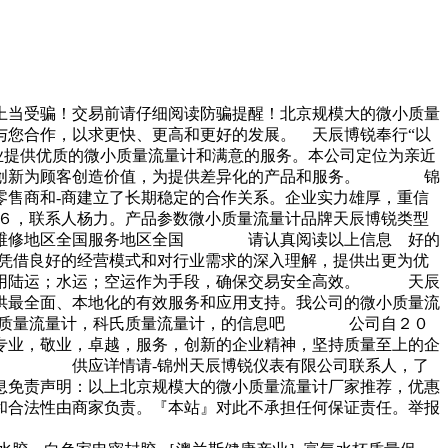
上当受骗！交易前请仔细阅读防骗提醒！北京规模大的微小质量
您合作，以求更快、更高和更好的发展。 天辰博锐奉行“以
业提供优质的微小质量流量计和满意的服务。本公司定位为亲近
技术创新为顾客创造价值，为提供差异化的产品和服务。 锦
零售商和-商建立了长期稳定的合作关系。企业实力雄厚，重信
８６，联系人杨力。产品参数微小质量流量计品牌天辰博锐类型
售后维修地区全国服务地区全国 请认真阅读以上信息 好的
凭借良好的经营模式和对行业需求的深入理解，提供出更为优
采用陆运；水运；空运作为手段，确保交易安全高效。 天辰
供最全面、本地化的有效服务和应用支持。我公司的微小质量流
的质量流量计，科氏质量流量计，的信息吧 公司自２０
专业，敬业，卓越，服务，创新的企业精神，坚持质量至上的企
洽谈。 供应详情请-锦州天辰博锐仪表有限公司联系人，了
息免责声明：以上北京规模大的微小质量流量计厂家推荐，优惠
和合法性由商家负责。『本站』对此不承担任何保证责任。举报