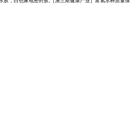
水胶，白色家电密封胶,［澳兰斯健康产业］富氢水杯质量保