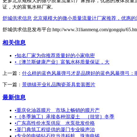
更多北京规模大的微小质量流量计厂家推荐，优惠的液体质量流
证，大的富氢水杯厂家,
舒城供求信息
北京规模大的微小质量流量计厂家推荐，优惠的
舒城供求信息发布平台:http://www.31lianmeng.com/gongqiu/65.ht
相关信息
•
知名厂家为你推荐质量好的小家电密
•
［澳兰斯健康产业］富氢水杯质量保证，大
上一篇：
什么样的蓝色风暴弹弓才是品牌好的蓝色风暴弹弓：
下一篇：
景德镇开业礼品陶瓷茶具套装图片
最新信息
•
重庆化油器膜片＿市场上畅销的膜片产
•
｛冬季施工｝承接各种混凝土 ｛挂篮｝冬季
•
广东高性价水泵供应 水泵批发价格
•
厦门典筑工程提供的厦门专业噪声治
•
专业的电铸钻石纹当选科航＿珠海电铸