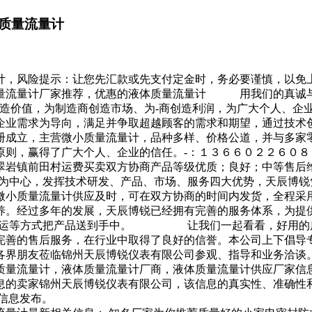
质量流量计
计，风险提示：让您先汇款或先支付定金时，务必要谨慎，以免
量流量计厂家推荐，优惠的液体质量流量计 用我们的真诚与
创造价值，为制造商创造市场、为-商创造利润，为广大个人、企
、企业需求为导向，满足并争取超越顾客的需求和期望，通过
册成立，主营微小质量流量计，品种多样、价格公道，并与多家
原则，赢得了广大个人、企业的信任。-：１３６６０２２６０
市翠岩镇前田村运费买卖双方协商产品等级优质；良好；中等
中心，发挥技术研发、产品、市场、服务四大优势，天辰博锐
的微小质量流量计供应及时，可在双方协商的时间内发货，全程
养。经过多年的发展，天辰博锐已经拥有完善的服务体系，为提
运；空运等方式把产品送到手中。 让我们一起看看，好用
完善的售后服务，在行业中取得了良好的信誉。本公司上下倡导
迎各界朋友莅临锦州天辰博锐仪表有限公司参观、指导和业务
质量流量计，液体质量流量计厂商，液体质量流量计供应厂家信
息的卖家锦州天辰博锐仪表有限公司，该信息的真实性、准确性
信息发布。