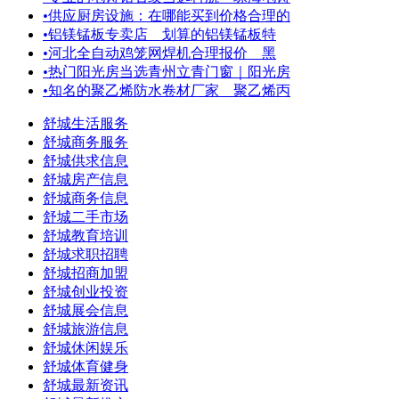
•
供应厨房设施：在哪能买到价格合理的
•
铝镁锰板专卖店 划算的铝镁锰板特
•
河北全自动鸡笼网焊机合理报价 黑
•
热门阳光房当选青州立青门窗｜阳光房
•
知名的聚乙烯防水卷材厂家＿聚乙烯丙
舒城生活服务
舒城商务服务
舒城供求信息
舒城房产信息
舒城商务信息
舒城二手市场
舒城教育培训
舒城求职招聘
舒城招商加盟
舒城创业投资
舒城展会信息
舒城旅游信息
舒城休闲娱乐
舒城体育健身
舒城最新资讯