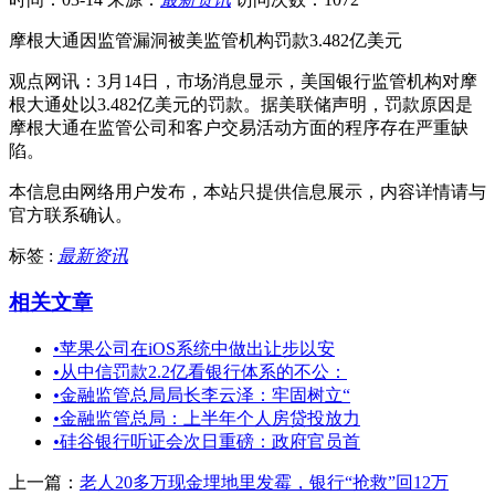
摩根大通因监管漏洞被美监管机构罚款3.482亿美元
观点网讯：3月14日，市场消息显示，美国银行监管机构对摩
根大通处以3.482亿美元的罚款。据美联储声明，罚款原因是
摩根大通在监管公司和客户交易活动方面的程序存在严重缺
陷。
本信息由网络用户发布，
本站只提供信息展示，内容详情请与
官方联系确认。
标签 :
最新资讯
相关文章
•
苹果公司在iOS系统中做出让步以安
•
从中信罚款2.2亿看银行体系的不公：
•
金融监管总局局长李云泽：牢固树立“
•
金融监管总局：上半年个人房贷投放力
•
硅谷银行听证会次日重磅：政府官员首
上一篇：
老人20多万现金埋地里发霉，银行“抢救”回12万