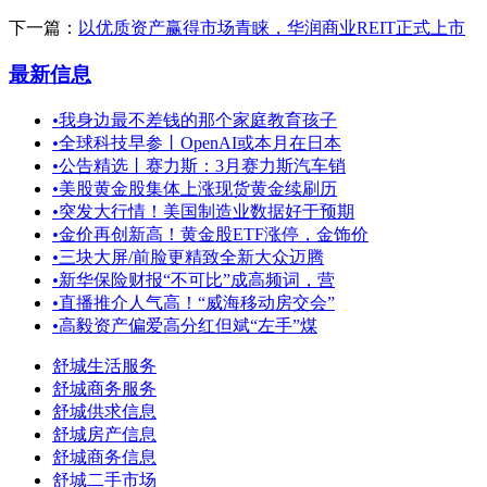
下一篇：
以优质资产赢得市场青睐，华润商业REIT正式上市
最新信息
•
我身边最不差钱的那个家庭教育孩子
•
全球科技早参丨OpenAI或本月在日本
•
公告精选丨赛力斯：3月赛力斯汽车销
•
美股黄金股集体上涨现货黄金续刷历
•
突发大行情！美国制造业数据好于预期
•
金价再创新高！黄金股ETF涨停，金饰价
•
三块大屏/前脸更精致全新大众迈腾
•
新华保险财报“不可比”成高频词，营
•
直播推介人气高！“威海移动房交会”
•
高毅资产偏爱高分红但斌“左手”煤
舒城生活服务
舒城商务服务
舒城供求信息
舒城房产信息
舒城商务信息
舒城二手市场