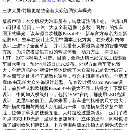
三块大屏/前脸更精致全新大众迈腾实车曝光
版权声明：本文版权为汽车所有，转载请注明出处。 汽车3月
25日报道 近日，一汽 - 大众全新迈腾（参数丨图片）的实车
图正式曝光，该车源自欧规版Passat B9，新车官方命名为全新
迈腾B9。整车在设计上采用中国本土化方案，在外观和内饰
设计上进行了全面革新，并计划搭载大疆最新发布的智能驾驶
方案，为消费者提供前沿的驾驶体验。动力方面，将提供
1.5T、2.0T两种动力可选。目前，全新迈腾已经完成工信部新
车目录申报，预计4月25日正式发布。外观方面新车变化较
大，全新迈腾的外观设计整体延续了大众家族式的设计语言，
但在细节之处进行了精致化调整，符合主流审美趋势。全新迈
腾B9由现任大众外饰设计总监、传奇设计师Marco Pavone设
计，前脸样式和欧规版Passat B9有很大不同，格栅为上下双层
设计，中间加入横线灯带，包括"VW"在内，都使用LED光源
设计，更显年轻前卫。具体来看，新车进气格栅的尺寸更大，
内部横向格栅与两侧大灯组融为一体，镀铬横条贯穿整个前
脸，拉伸了车头的视觉宽度。大灯组经过重新设计，运用了横
向点阵式LED光源，呈现出更加犀利、立体的造型，同时也增
强了照明效果和辨识度。下方包围两侧采用硕大的倒钩式设计