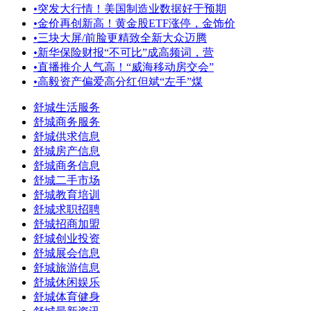
•
突发大行情！美国制造业数据好于预期
•
金价再创新高！黄金股ETF涨停，金饰价
•
三块大屏/前脸更精致全新大众迈腾
•
新华保险财报“不可比”成高频词，营
•
直播推介人气高！“威海移动房交会”
•
高毅资产偏爱高分红但斌“左手”煤
舒城生活服务
舒城商务服务
舒城供求信息
舒城房产信息
舒城商务信息
舒城二手市场
舒城教育培训
舒城求职招聘
舒城招商加盟
舒城创业投资
舒城展会信息
舒城旅游信息
舒城休闲娱乐
舒城体育健身