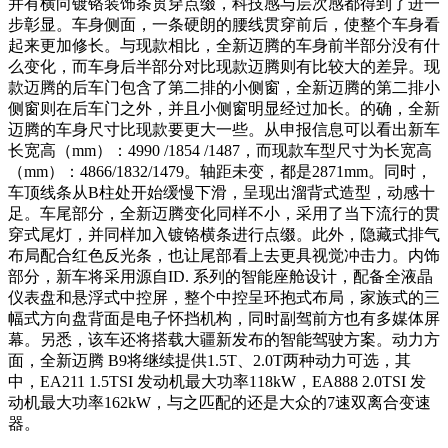
并有横向镀铬装饰条贯穿点缀，科技感与层次感都得到了进一
步彰显。车身侧面，一条硬朗的腰线贯穿前后，使整个车身看
起来更加修长。与现款相比，全新迈腾的车身前半部分没有什
么变化，而车身后半部分对比现款迈腾则有比较大的差异。现
款迈腾的后车门包含了第二排的小侧窗，全新迈腾的第二排小
侧窗则在后车门之外，并且小侧窗明显经过加长。的确，全新
迈腾的车身尺寸比现款要更大一些。从申报信息可以看出新车
长宽高（mm）：4990 /1854 /1487，而现款车型尺寸为长宽高
（mm）：4866/1832/1479。轴距未变，都是2871mm。同时，
车顶线条从B柱处开始缓慢下滑，呈现出溜背式造型，动感十
足。车尾部分，全新迈腾变化同样不小，采用了当下流行的贯
穿式尾灯，并同样加入镀铬横条进行点缀。此外，隐藏式排气
布局配合红色反光条，也让尾部看上去更具视觉冲击力。内饰
部分，新车将采用源自ID. 系列的智能座舱设计，配备全液晶
仪表盘和悬浮式中控屏，整个中控呈环抱式布局，家族式的三
幅式方向盘背面是电子怀挡机构，同时副驾前方也有多媒体屏
幕。另悉，该车还将搭载大疆新发布的智能驾驶方案。动力方
面，全新迈腾 B9将继续提供1.5T、2.0T两种动力可选，其
中，EA211 1.5TSI 发动机最大功率118kW，EA888 2.0TSI 发
动机最大功率162kW，与之匹配的还是大众的7速双离合变速
器。