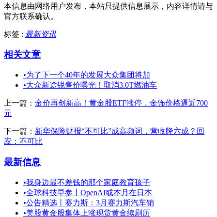
本信息由网络用户发布，
本站只提供信息展示，内容详情请与
官方联系确认。
标签 :
最新资讯
相关文章
•
为了下一个40年的发展大众集团将加
•
大众新途锐售价曝光！取消3.0T燃油车
上一篇：
金价再创新高！黄金股ETF涨停，金饰价格逼近700
元
下一篇：
新华保险财报“不可比”成高频词，营收降六成？回
应：不可比
最新信息
•
我身边最不差钱的那个家庭教育孩子
•
全球科技早参丨OpenAI或本月在日本
•
公告精选丨赛力斯：3月赛力斯汽车销
•
美股黄金股集体上涨现货黄金续刷历