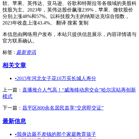
软、苹果、英伟达、亚马逊、谷歌和特斯拉等各领域的美股科
技股为主。2023年，英伟达股价飙涨239%，苹果、微软股价
分别上涨48%和57%。以科技股为主的纳斯达克综合指数，
2023年收盘上涨43.4%。 翻译 搜索 复制
本信息由网络用户发布，
本站只提供信息展示，内容详情请与
官方联系确认。
标签 :
最新资讯
相关文章
•
2015年河北女子花10万买长城人寿分
上一篇：
直播推介人气高！“威海移动房交会”哈尔滨站再创新
模式
下一篇：
昌平区800余名居民首享“交房即交证”
最新信息
•
我身边最不差钱的那个家庭教育孩子