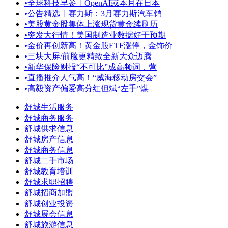
•
全球科技早参丨OpenAI或本月在日本
•
公告精选丨赛力斯：3月赛力斯汽车销
•
美股黄金股集体上涨现货黄金续刷历
•
突发大行情！美国制造业数据好于预期
•
金价再创新高！黄金股ETF涨停，金饰价
•
三块大屏/前脸更精致全新大众迈腾
•
新华保险财报“不可比”成高频词，营
•
直播推介人气高！“威海移动房交会”
•
高毅资产偏爱高分红但斌“左手”煤
舒城生活服务
舒城商务服务
舒城供求信息
舒城房产信息
舒城商务信息
舒城二手市场
舒城教育培训
舒城求职招聘
舒城招商加盟
舒城创业投资
舒城展会信息
舒城旅游信息