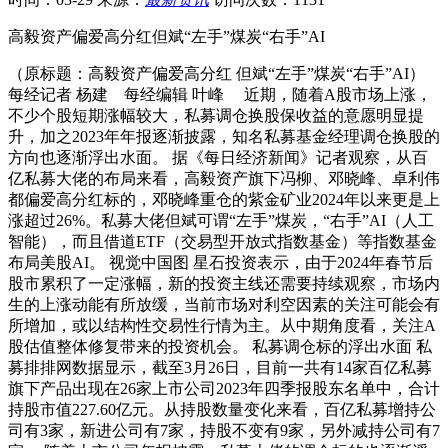
高毅资产偏爱高分红但斌“左手”煤炭“右手”AI
（原标题：高毅资产偏爱高分红 但斌“左手”煤炭“右手”AI）
每经记者 杨建 每经编辑 叶峰 近期，随着A股市场上涨，
不少个股短期涨幅较大，私募调仓换股保收益的意愿明显提
升，加之2023年年报逐渐披露，知名私募基金经理调仓换股的
方向也逐渐浮出水面。 据《每日经济新闻》记者观察，从百
亿私募大佬的布局来看，高毅资产旗下冯柳、邓晓峰、卓利伟
都偏爱高分红标的，邓晓峰重仓的紫金矿业2024年以来更是上
涨超过26%。私募大佬但斌可谓“左手”煤炭，“右手”AI（人工
智能），而且借道ETF（交易型开放式指数基金）等指数基金
布局美股AI。 视觉中国图 星石投资表示，由于2024年春节后
股市累积了一定涨幅，新的投资主线还需要持续观察，市场内
生的上涨动能有所放缓，当前市场对利空因素的关注可能会有
所增加，或以结构性交易性行情为主。从中期角度看，关注A
股估值整体修复带来的投资机会。 私募调仓标的浮出水面 私
募排排网数据显示，截至3月26日，目前一共有14家百亿私募
旗下产品出现在26家上市公司2023年四季报股东名单中，合计
持股市值227.60亿元。从持股数量变化来看，百亿私募增持公
司有3家，新进公司有7家，持股不变有9家，另外减持公司有7