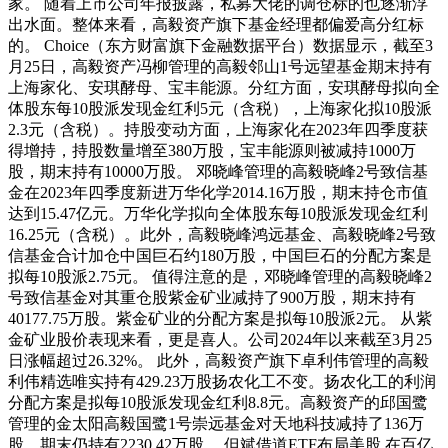
家。 随着上市公司年报披露，私募大佬的调仓标的也逐渐浮
出水面。整体来看，高毅资产旗下基金经理都偏爱高分红标
的。 Choice（东方财富旗下金融数据平台）数据显示，截至3
月25日，高毅资产冯柳管理的高毅邻山1号远望基金期末持有
上海家化、安琪酵母、宝丰能源。分红方面，安琪酵母拟向全
体股东每10股派发现金红利5元（含税），上海家化拟10股派
2.3元（含税）。持股变动方面，上海家化在2023年四季度获
得增持，持股数量增至380万股，宝丰能源则被减持1000万
股，期末持有10000万股。 邓晓峰管理的高毅晓峰2号致信基
金在2023年四季度新进万华化学2014.16万股，期末持仓市值
达到15.47亿元。万华化学拟向全体股东每10股派发现金红利
16.25元（含税）。此外，高毅晓峰鸿远基金、高毅晓峰2号致
信基金合计加仓中国巨石约180万股，中国巨石的分配方案是
拟每10股派2.75元。 值得注意的是，邓晓峰管理的高毅晓峰2
号致信基金对其重仓股紫金矿业减持了900万股，期末持有
40177.75万股。紫金矿业的分配方案是拟每10股派2元。 从紫
金矿业股价表现来看，更是喜人。公司2024年以来截至3月25
日涨幅超过26.32%。 此外，高毅资产旗下卓利伟管理的高毅
利伟精选唯实持有429.23万股扬农化工不变。扬农化工的利润
分配方案是拟每10股派发现金红利8.8元。高毅资产的邱国鹭
管理的金太阳高毅国鹭1号崇远基金对天地科技减持了136万
股，期末仍持有2230.42万股。 但斌借道ETF布局美股 在百亿