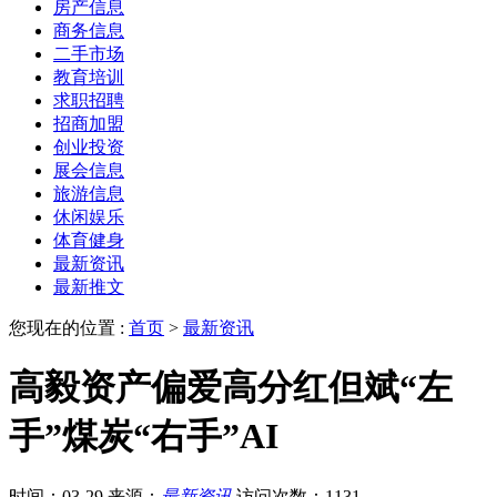
房产信息
商务信息
二手市场
教育培训
求职招聘
招商加盟
创业投资
展会信息
旅游信息
休闲娱乐
体育健身
最新资讯
最新推文
您现在的位置 :
首页
>
最新资讯
高毅资产偏爱高分红但斌“左
手”煤炭“右手”AI
时间：03-29
来源：
最新资讯
访问次数：1131