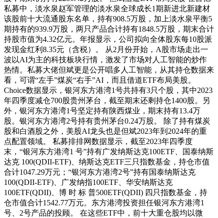
私募中，淡水泉赵军管理的淡水泉全球成长1期新进北新建材
该股前十大流通股东名单，持有908.5万股，加上淡水泉平衡5
期持有的939.9万股，两只产品合计持有1848.5万股，期末合计
持股市值为4.32亿元。年报显示，公司拟向全体股东每10股派
发现金红利8.35元（含税）。 从2月份开始，A股市场走出一
波以AI为主的科技板块行情，激发了市场对人工智能的炒作
热情。私募大佬但斌更是公开唱多人工智能，从其持仓数据来
看，可谓“左手”煤炭“右手”AI，而且借道ETF布局美股。
Choice数据显示，银河东方港湾1号共持有3只个股，其中2023
年四季度减仓700股贵州茅台，截至期末还剩持仓1400股。另
外，银河东方港湾1号坚定持有陕西煤业，期末持有13.4万
股。银河东方港湾2号持有贵州茅台0.24万股。 除了持有煤炭
股和白酒股之外，美股AI龙头也是但斌2023年到2024年的重
点配置领域。 私募排排网数据显示，截至2023年四季度
末，“银河东方港湾1 号”持有广发纳斯达克100ETF、国泰纳斯
达克 100(QDII-ETF)、纳斯达克ETF三只指数基金，持仓市值
合计1047.29万元；“银河东方港湾2号”持有国泰纳斯达克
100(QDII-ETF)、广发纳指100ETF、华安纳斯达克
100ETF(QDII)、博 时 标 普500ETF(QDII) 四只指数基金，持
仓市值合计1542.77万元。东方港湾投资担任银河东方港湾1
号、2号产品的投顾。 在这些ETF中，前十大重仓股均以微